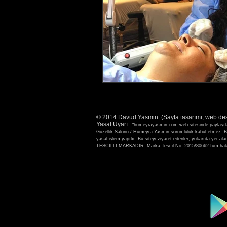
© 2014 Davud Yasmin. (Sayfa tasarımı, web de
Yasal Uyarı :
"humeyrayasmin.com web sitesinde paylaşılan b
Güzellik Salonu / Hümeyra Yasmin sorumluluk kabul etmez. Bu s
yasal işlem yapılır. Bu siteyi ziyaret edenler, yukarıda
TESCİLLİ MARKADIR: Marka Tescil No: 2015/80662Tüm hakla