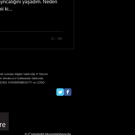
calığını yaşadım. Neden
 ki...
ede sunulan bilgiler hakkında H.Yasmin
zni olmaksızın kullananlar hakkında
:2013/22401 HYASMİNBEAUTY ve LOGO
© Copyright Hyasminbeauty