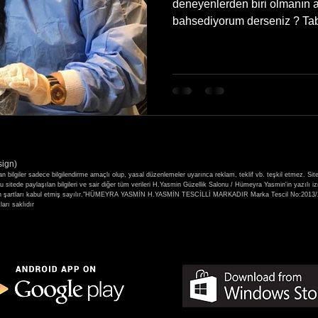
deneyenlerden biri olmanın ayrı
bahsediyorum derseniz ? Tabii
sign)
ilgiler sadece bilgilendirme amaçlı olup, yasal düzenlemeler uyarınca reklam, teklif vb. teşkil etmez. Sit
itede paylaşılan bilgileri ve sair diğer tüm verileri H.Yasmin Güzellik Salonu / Hümeyra Yasmin'in yazılı i
 yer alan şartları kabul etmiş sayılır."HÜMEYRA YASMİN H.YASMİN TESCİLLİ MARKADIR Marka Tescil No
rı saklıdır