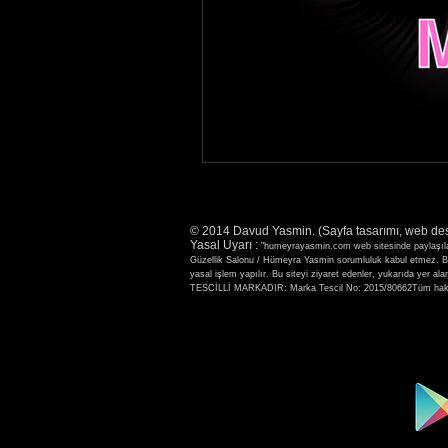
© 2014 Davud Yasmin. (Sayfa tasarımı, web de
Yasal Uyarı :
"humeyrayasmin.com web sitesinde paylaşılan b
Güzellik Salonu / Hümeyra Yasmin sorumluluk kabul etmez. Bu s
yasal işlem yapılır. Bu siteyi ziyaret edenler, yukarıda
TESCİLLİ MARKADIR: Marka Tescil No: 2015/80662Tüm hakla