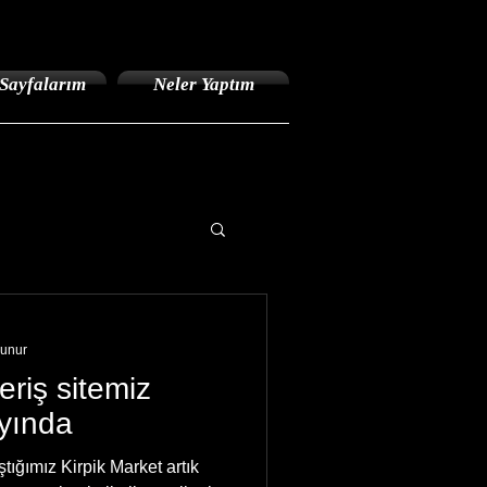
Sayfalarım
Neler Yaptım
kunur
eriş sitemiz
ayında
ığımız Kirpik Market artık