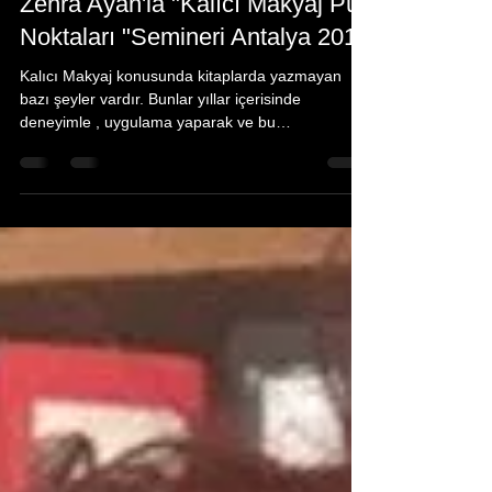
Hümeyra Yasmin
2 May 2017
1 dakikada okunur
Zehra Ayan'la "Kalıcı Makyaj Püf
Noktaları "Semineri Antalya 2017
Kalıcı Makyaj konusunda kitaplarda yazmayan
bazı şeyler vardır. Bunlar yıllar içerisinde
deneyimle , uygulama yaparak ve bu
uygulamalarda...