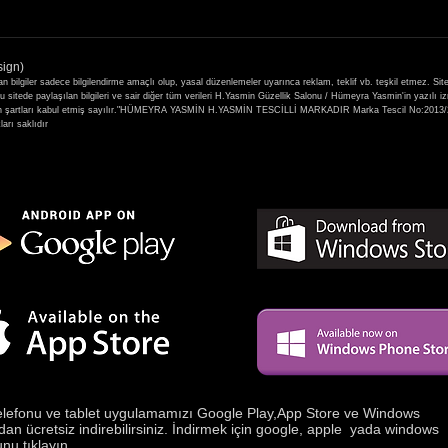
29-30 Kasım 2021 Seval
28-1
Mutlu Güzellik Akademisi
Proa
sign)
Kaşmir Kirpik Eğitimi
günl
ilgiler sadece bilgilendirme amaçlı olup, yasal düzenlemeler uyarınca reklam, teklif vb. teşkil etmez. Sit
Tekni
itede paylaşılan bilgileri ve sair diğer tüm verileri H.Yasmin Güzellik Salonu / Hümeyra Yasmin'in yazılı i
 yer alan şartları kabul etmiş sayılır."HÜMEYRA YASMİN H.YASMİN TESCİLLİ MARKADIR Marka Tescil No
rı saklıdır
elefonu ve tablet uygulamamızı Google Play,App Store ve Windows
dan ücretsiz indirebilirsiniz. İndirmek için google, apple yada windows
nu tıklayın