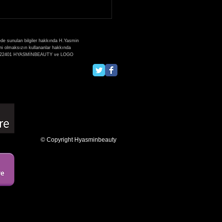
 Kasım 2021
cademy Eğitim
erinde Kaşmir Kirpik
ede sunulan bilgiler hakkında H.Yasmin
ği ile katıldım
zni olmaksızın kullananlar hakkında
:2013/22401 HYASMİNBEAUTY ve LOGO
© Copyright Hyasminbeauty