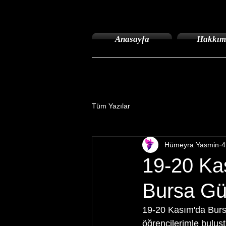
Anasayfa
Hakkım
Tüm Yazılar
Hümeyra Yasmin
4
19-20 Ka
Bursa Güz
19-20 Kasım'da Bursa
öğrencilerimle buluşt