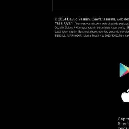
2-3 Aralık 2021 ilk kez Protez
Tırnak Eğitimi için
© 2014 Davud Yasmin. (Sayfa tasarımı, web de
Fethiye'deyim
Yasal Uyarı :
"humeyrayasmin.com web sitesinde paylaşılan b
Güzellik Salonu / Hümeyra Yasmin sorumluluk kabul etmez. Bu s
yasal işlem yapılır. Bu siteyi ziyaret edenler, yukarıda
TESCİLLİ MARKADIR: Marka Tescil No: 2015/80662Tüm hakla
Cep t
Store'
logosu