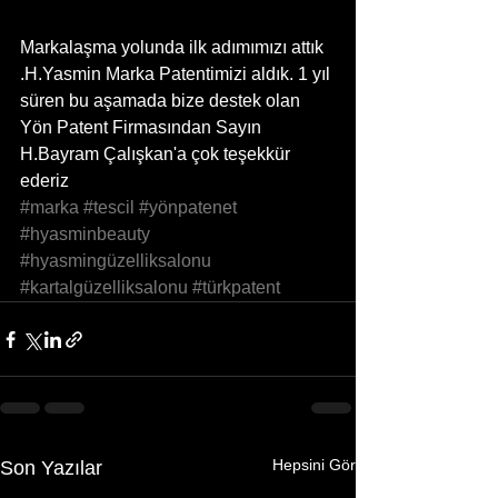
Markalaşma yolunda ilk adımımızı attık 
.H.Yasmin Marka Patentimizi aldık. 1 yıl 
süren bu aşamada bize destek olan 
Yön Patent Firmasından Sayın 
H.Bayram Çalışkan'a çok teşekkür 
ederiz 
#marka
#tescil
#yönpatenet
#hyasminbeauty
#hyasmingüzelliksalonu
#kartalgüzelliksalonu
#türkpatent
Hepsini Gör
Son Yazılar