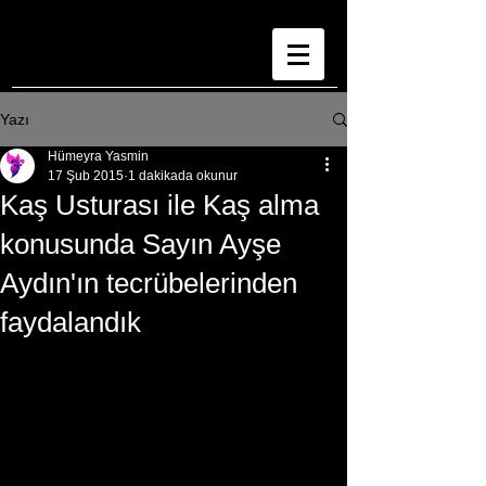
Yazı
Hümeyra Yasmin
17 Şub 2015
1 dakikada okunur
Kaş Usturası ile Kaş alma
konusunda Sayın Ayşe
Aydın'ın tecrübelerinden
faydalandık