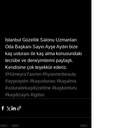
İstanbul Güzellik Salonu Uzmanları 
Oda Başkanı Sayın Ayşe Aydın bize 
kaş usturası ile kaş alma konusundaki 
tecrübe ve deneyimlerini paylaştı. 
Kendisine çok teşekkür ederiz.
#HümeyraYasmin
#hyasminbeauty
#ayşeaydın
#kaşusturası
#kaşalma
#usturailekaşdüzeltme
#kaşkonturu
#kaşdizaynı
#igdso