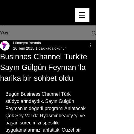
Yazı
Hümeyra Yasmin
26 Tem 2015
1 dakikada okunur
Businnes Channel Turk'te
Sayın Gülgün Feyman 'la
harika bir sohbet oldu
Bugün Business Channel Türk 
stüdyolarındaydık. Sayın Gülgün 
Feyman'ın değerli programı Anlatacak 
Çok Şey Var da Hyasminbeauty 'yi ve 
başarı sürecimizi spesifik 
uygulamalarımızı anlatttık. Güzel bir 