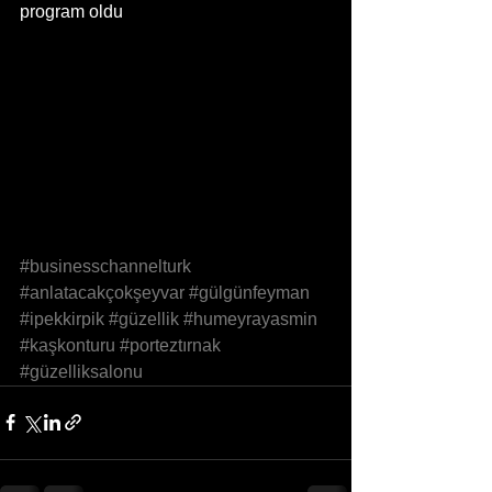
program oldu 
#businesschannelturk
#anlatacakçokşeyvar
#gülgünfeyman
#ipekkirpik
#güzellik
#humeyrayasmin
#kaşkonturu
#porteztırnak
#güzelliksalonu