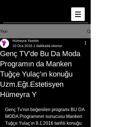
Yazı
Hümeyra Yasmin
10 Oca 2016
1 dakikada okunur
Genç TV'de Bu Da Moda
Programın da Manken
Tuğçe Yulaç'ın konuğu
Uzm.Eğt.Estetisyen
Hümeyra Y
Genç Tv'nin beğenilen programı BU DA 
MODA Programının sunucusu Manken 
Tuğçe Yulaç'ın 9.1.2016 tarihli konuğu 