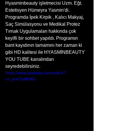
Hyasminbeauty işletmecisi Uzm. Eğt. 
Estetisyen Hümeyra Yasmin'di. 
Programda İpek Kirpik , Kalıcı Makyaj, 
Saç Simülasyonu ve Medikal Protez 
Tırnak Uygulamaları hakkında çok 
keyifli bir sohbet yapıldı. Programın 
bant kayıdının tamamını her zaman ki 
gibi HD kalitesi ile HYASMİNBEAUTY 
YOU TUBE kanalından 
seyredebilirsiniz. 
https://www.youtube.com/watch?
v=_so4Ou6kH0c