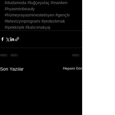
#dudamoda
#tuğçeyulaç
#manken
#hyasminbeauty
#hümeyrayasminestetisyen
#gençtv
#televizyınprogramı
#proteztırnak
#ipekkirpik
#kalıcımakyaj
Hepsini Gör
Son Yazılar