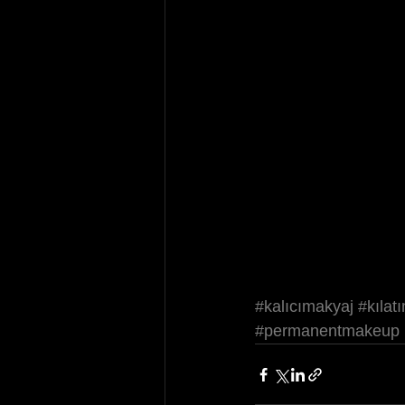
#kalıcımakyaj
#kılat
#permanentmakeup