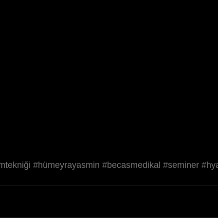
ımtekniği
#hümeyrayasmin
#becasmedikal
#seminer
#hy