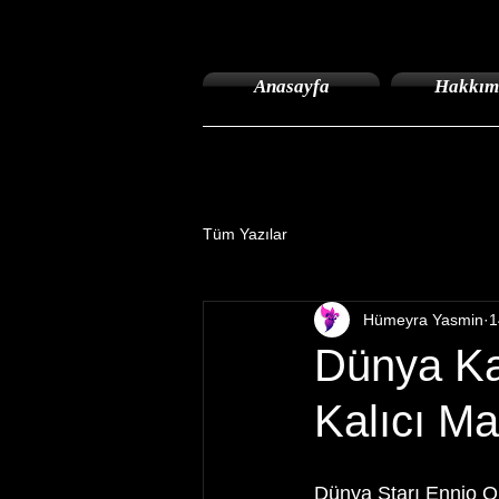
Anasayfa
Hakkım
Tüm Yazılar
Hümeyra Yasmin
1
Dünya Kal
Kalıcı Ma
Dünya Starı Ennio Or