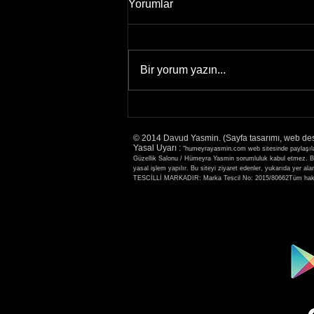
Yorumlar
Bir yorum yazın...
2-3 Aralık 2021 ilk kez Protez
Tırnak Eğitimi için
© 2014 Davud Yasmin. (Sayfa tasarımı, web de
Fethiye'deyim
Yasal Uyarı :
"humeyrayasmin.com web sitesinde paylaşılan b
Güzellik Salonu / Hümeyra Yasmin sorumluluk kabul etmez. Bu s
yasal işlem yapılır. Bu siteyi ziyaret edenler, yukarıda
TESCİLLİ MARKADIR: Marka Tescil No: 2015/80662Tüm hakla