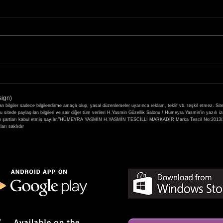
29-30 Kasım 2021 Seval
19-2
Mutlu Güzellik Akademisi
Kirpi
sign)
Kaşmir Kirpik Eğitimi
Atöly
ilgiler sadece bilgilendirme amaçlı olup, yasal düzenlemeler uyarınca reklam, teklif vb. teşkil etmez. Sit
itede paylaşılan bilgileri ve sair diğer tüm verileri H.Yasmin Güzellik Salonu / Hümeyra Yasmin'in yazılı i
 yer alan şartları kabul etmiş sayılır."HÜMEYRA YASMİN H.YASMİN TESCİLLİ MARKADIR Marka Tescil No
rı saklıdır