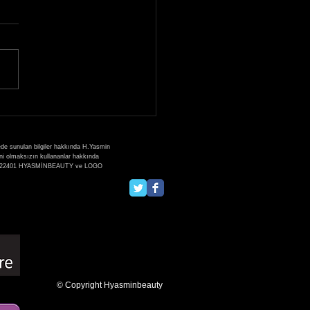
0 Kasım 2021 Kaşmir
k Eğitimi Bursa Güzellik
esi
ede sunulan bilgiler hakkında H.Yasmin
zni olmaksızın kullananlar hakkında
:2013/22401 HYASMİNBEAUTY ve LOGO
© Copyright Hyasminbeauty