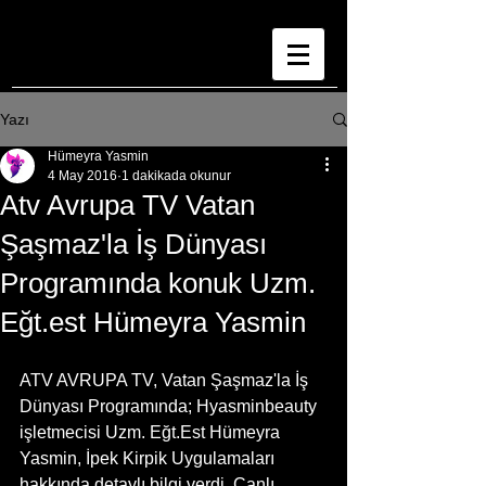
Yazı
Hümeyra Yasmin
4 May 2016
1 dakikada okunur
Atv Avrupa TV Vatan
Şaşmaz'la İş Dünyası
Programında konuk Uzm.
Eğt.est Hümeyra Yasmin
ATV AVRUPA TV, Vatan Şaşmaz'la İş 
Dünyası Programında; Hyasminbeauty 
işletmecisi Uzm. Eğt.Est Hümeyra 
Yasmin, İpek Kirpik Uygulamaları 
hakkında detaylı bilgi verdi. Canlı 