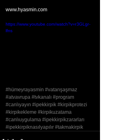
www.hyasmin.com
https://www.youtube.com/watch?v=r3GLgr-
lfns
#hümeyrayasmin
#vatanşaşmaz
#atvavrupa
#tvkanalı
#program
#canlıyayın
#ipekkirpik
#kirpikprotezi
#kirpikekleme
#kirpikuzatama
#canlıuygulama
#ipekkirpikzararları
#ipekkirpiknasılyapılır
#takmakirpik