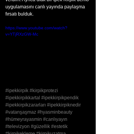
uygulamasını canlı yayında paylaşma 
fırsatı bulduk.
https://www.youtube.com/watch?
v=YTjRXzGW-Mc
#ipekkirpik
#kirpikprotezi
#ipekkirpikkartal
#ipekkirpikpendik
#ipekkirpikzararları
#ipekkirpiknedir
#vatanşaşmaz
#hyasminbeauty
#hümeyrayasmin
#canlıyayın
#televizyon
#güzellik
#estetik
#kirpikekleme
#kirpikuzatma