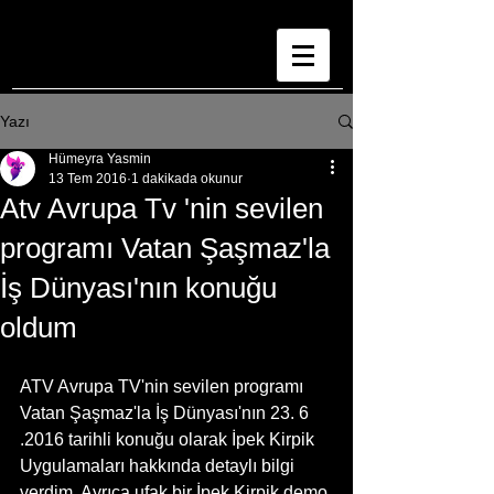
Yazı
Hümeyra Yasmin
13 Tem 2016
1 dakikada okunur
Atv Avrupa Tv 'nin sevilen
programı Vatan Şaşmaz'la
İş Dünyası'nın konuğu
oldum
ATV Avrupa TV'nin sevilen programı 
Vatan Şaşmaz'la İş Dünyası'nın 23. 6 
.2016 tarihli konuğu olarak İpek Kirpik 
Uygulamaları hakkında detaylı bilgi 
verdim. Ayrıca ufak bir İpek Kirpik demo 