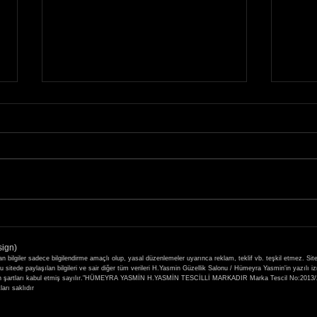
29-30 Kasım 2021 Seval
19-2
Mutlu Güzellik Akademisi
Kirpi
sign)
Kaşmir Kirpik Eğitimi
Atöly
ilgiler sadece bilgilendirme amaçlı olup, yasal düzenlemeler uyarınca reklam, teklif vb. teşkil etmez. Sit
itede paylaşılan bilgileri ve sair diğer tüm verileri H.Yasmin Güzellik Salonu / Hümeyra Yasmin'in yazılı i
 yer alan şartları kabul etmiş sayılır."HÜMEYRA YASMİN H.YASMİN TESCİLLİ MARKADIR Marka Tescil No
rı saklıdır