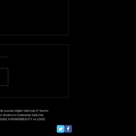
0 Kasım 2021 Kaşmir
k Eğitimi Bursa Güzellik
esi
ede sunulan bilgiler hakkında H.Yasmin
zni olmaksızın kullananlar hakkında
:2013/22401 HYASMİNBEAUTY ve LOGO