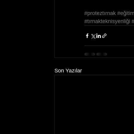
#proteztırnak
#eğiti
#tırnakteknisyenliği
Son Yazılar