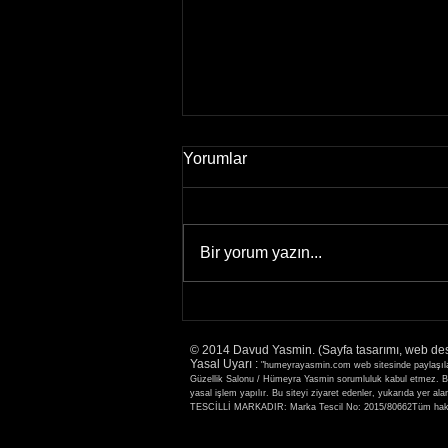
Yorumlar
Bir yorum yazın...
2-3 Aralık 2021 ilk kez Protez
Tırnak Eğitimi için
© 2014 Davud Yasmin. (Sayfa tasarımı, web de
Fethiye'deyim
Yasal Uyarı :
"humeyrayasmin.com web sitesinde paylaşılan b
Güzellik Salonu / Hümeyra Yasmin sorumluluk kabul etmez. Bu s
yasal işlem yapılır. Bu siteyi ziyaret edenler, yukarıda
TESCİLLİ MARKADIR: Marka Tescil No: 2015/80662Tüm hakla