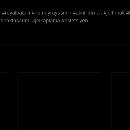
m
#royalbatallı
#hümeyrayasmin
#akriliktırnak
#jeltırnak
#
#tınaktasarımı
#jelkaplama
#estetsiyen