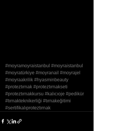
#moyramoyraistanbul
#moyraistanbul
#moyratürkiye
#moyranail
#moyrajel
#moyraakrilik
#hyasminbeauty
#proteztırnak
#proteztırnakseti
#proteztırnakkursu
#kalıcıoje
#pedikür
#tırnakteknikerliği
#tırnakeğitimi
#sertifikalıproteztırnak