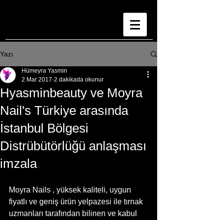
Yazı
Hümeyra Yasmin
2 Mar 2017
2 dakikada okunur
Hyasminbeauty ve Moyra
Nail's Türkiye arasında
İstanbul Bölgesi
Distrübütörlüğü anlaşması
imzala
Moyra Nails , yüksek kaliteli, uygun 
fiyatlı ve geniş ürün yelpazesi ile tırnak 
uzmanları tarafından bilinen ve kabul 