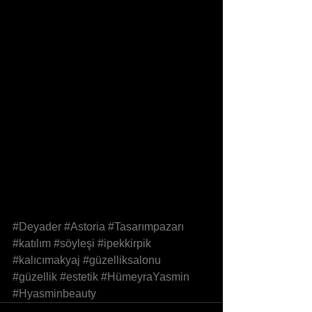
#Deyader
#Astoria
#Tasarımpazarı
#katılım
#söyleşi
#ipekkirpik
#kalıcımakyaj
#güzelliksalonu
#güzellik
#estetik
#HümeyraYasmin
#Hyasminbeauty