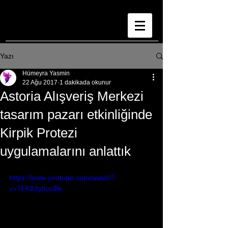
Yazı
Hümeyra Yasmin
22 Ağu 2017
1 dakikada okunur
Astoria Alışveriş Merkezi
tasarım pazarı etkinliğinde
Kirpik Protezi
uygulamalarını anlattık
https://www.youtube.com/watch?
v=7FK83yhouBk