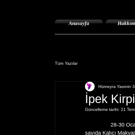
Anasayfa
Hakkım
Tüm Yazılar
Hümeyra Yasmin
3
İpek Kir
Güncelleme tarihi:
21 Tem
                 28-30 Ocak 2017 tarihinde Antalya Adonis otelde Türkiye  ve yurtdışından çok 
sayıda Kalıcı Makyaj