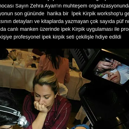
, hocası Sayın Zehra Ayan'ın muhteşem organizasyonunda
yonun son gününde  harika bir  İpek Kirpik workshop'u ger
sının detayları ve kitaplarda yazmayan çok sayıda püf no
da canlı manken üzerinde ipek Kirpik uygulaması ile progr
iye profesyonel ipek kirpik seti çekilişle hdiye edildi