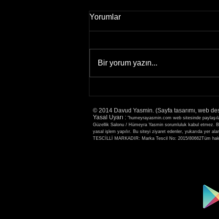
Yorumlar
Bir yorum yazın...
2-3 Aralık 2021 ilk kez Protez
Tırnak Eğitimi için
© 2014 Davud Yasmin. (Sayfa tasarımı, web de
Fethiye'deyim
Yasal Uyarı :
"humeyrayasmin.com web sitesinde paylaşılan b
Güzellik Salonu / Hümeyra Yasmin sorumluluk kabul etmez. Bu s
yasal işlem yapılır. Bu siteyi ziyaret edenler, yukarıda
TESCİLLİ MARKADIR: Marka Tescil No: 2015/80662Tüm hakla