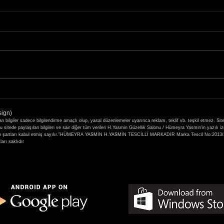
29-30 Kasım 2021 Seval
19-2
Mutlu Güzellik Akademisi
Kirpi
sign)
Kaşmir Kirpik Eğitimi
Atöly
ilgiler sadece bilgilendirme amaçlı olup, yasal düzenlemeler uyarınca reklam, teklif vb. teşkil etmez. Sit
itede paylaşılan bilgileri ve sair diğer tüm verileri H.Yasmin Güzellik Salonu / Hümeyra Yasmin'in yazılı i
 yer alan şartları kabul etmiş sayılır."HÜMEYRA YASMİN H.YASMİN TESCİLLİ MARKADIR Marka Tescil No
rı saklıdır