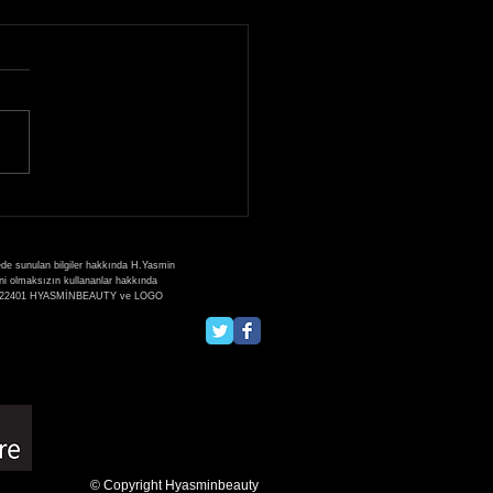
0 Kasım 2021 Kaşmir
k Eğitimi Bursa Güzellik
esi
ede sunulan bilgiler hakkında H.Yasmin
zni olmaksızın kullananlar hakkında
:2013/22401 HYASMİNBEAUTY ve LOGO
© Copyright Hyasminbeauty