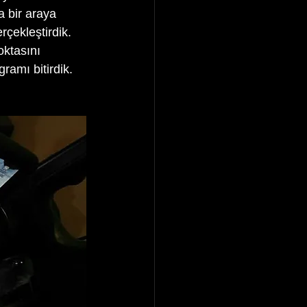
 bir araya 
çekleştirdik.  
ktasını 
amı bitirdik. 