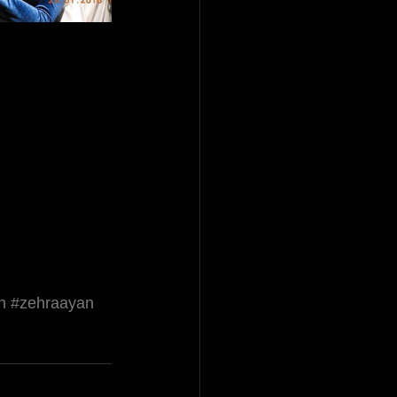
n
#zehraayan