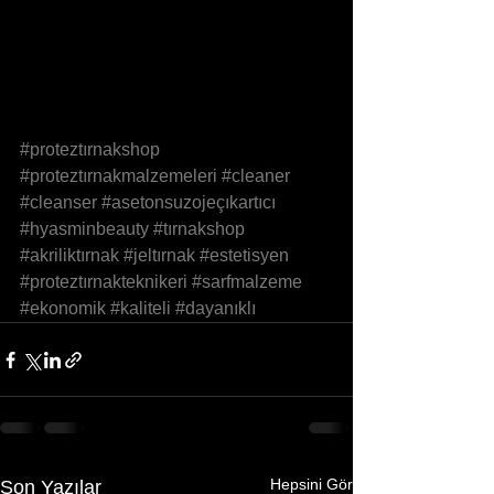
#proteztırnakshop
#proteztırnakmalzemeleri
#cleaner
#cleanser
#asetonsuzojeçıkartıcı
#hyasminbeauty
#tırnakshop
#akriliktırnak
#jeltırnak
#estetisyen
#proteztırnakteknikeri
#sarfmalzeme
#ekonomik
#kaliteli
#dayanıklı
Hepsini Gör
Son Yazılar