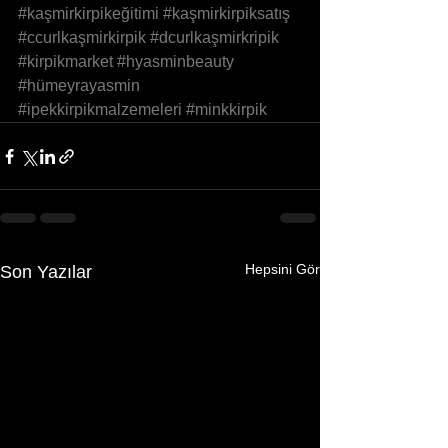
#kaşmirkirpikeğitimi
#kaşmirkirpiksatış
#ccurlkaşmirkirpik
#dcurlkaşmirkripik
#kirpikmarket
#hyasminbeauty
#hümeyrayasmin
#ipekkirpikmalzemeleri
#minkkirpik
Hepsini Gör
Son Yazılar