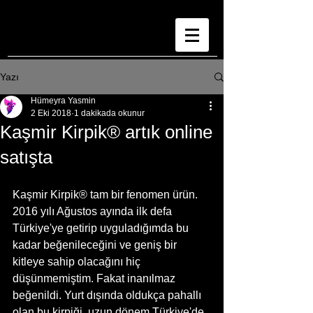
Yazı
Hümeyra Yasmin
2 Eki 2018
1 dakikada okunur
Kaşmir Kirpik® artık online
satışta
Kaşmir Kirpik® tam bir fenomen ürün. 
2016 yılı Ağustos ayında ilk defa 
Türkiye'ye getirip uyguladığımda bu 
kadar beğenileceğini ve geniş bir 
kitleye sahip olacağını hiç 
düşünmemiştim. Fakat inanılmaz 
beğenildi. Yurt dışında oldukça pahallı 
olan bu kirpiği ,uzun dönem Türkiye'de 