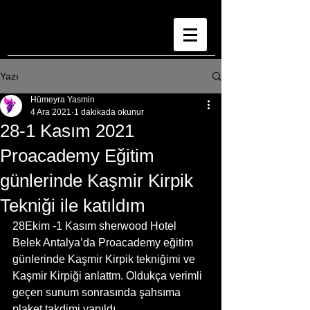
Yazı
Hümeyra Yasmin
4 Ara 2021
1 dakikada okunur
28-1 Kasım 2021
Proacademy Eğitim
günlerinde Kaşmir Kirpik
Tekniği ile katıldım
28Ekim -1 Kasım sherwood Hotel 
Belek Antalya’da Proacademy eğitim 
günlerinde Kaşmir Kirpik tekniğimi ve 
Kaşmir Kirpiği anlattm. Oldukça verimli 
geçen sunum sonrasında şahsıma 
plaket takdimi yapıldı. 