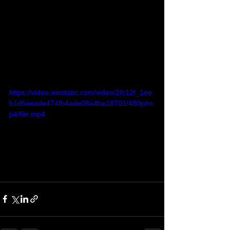
https://video.wixstatic.com/video/2fc12f_1ee
b1d6eeade474fb4ade08a4ba18701/480p/m
p4/file.mp4